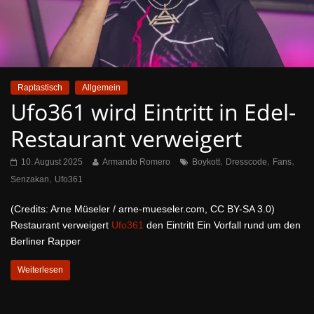
Raptastisch
Allgemein
Ufo361 wird Eintritt in Edel-
Restaurant verweigert
,
,
,
10. August 2025
Armando Romero
Boykott
Dresscode
Fans
,
Senzakan
Ufo361
(Credits: Arne Müseler / arne-mueseler.com, CC BY-SA 3.0)
Restaurant verweigert
Ufo361
den Eintritt Ein Vorfall rund um den
Berliner Rapper
Weiterlesen