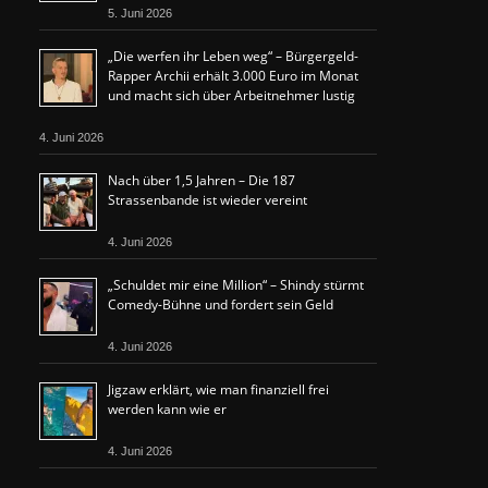
5. Juni 2026
„Die werfen ihr Leben weg“ – Bürgergeld-
Rapper Archii erhält 3.000 Euro im Monat
und macht sich über Arbeitnehmer lustig
4. Juni 2026
Nach über 1,5 Jahren – Die 187
Strassenbande ist wieder vereint
4. Juni 2026
„Schuldet mir eine Million“ – Shindy stürmt
Comedy-Bühne und fordert sein Geld
4. Juni 2026
Jigzaw erklärt, wie man finanziell frei
werden kann wie er
4. Juni 2026