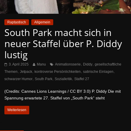
Raptastisch
Allgemein
South Park macht sich in
neuer Staffel über P. Diddy
lustig
,
,
3. April 2025
Manu
Animationsserie
Diddy
gesellschaftliche
,
,
,
,
Themen
Jetpack
kontroverse Persönlichkeiten
satirische Einlagen
,
,
,
schwarzer Humor
South Park
Sozialkritik
Staffel 27
(Credits: Cannes Lions Learnings / CC BY 3.0) P. Diddy Die mit
Spannung erwartete 27. Staffel von „South Park“ steht
Weiterlesen