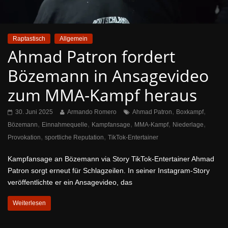
Raptastisch
Allgemein
Ahmad Patron fordert
Bözemann in Ansagevideo
zum MMA-Kampf heraus
,
,
30. Juni 2025
Armando Romero
Ahmad Patron
Boxkampf
,
,
,
,
,
Bözemann
Einnahmequelle
Kampfansage
MMA-Kampf
Niederlage
,
,
Provokation
sportliche Reputation
TikTok-Entertainer
Kampfansage an Bözemann via Story TikTok-Entertainer Ahmad
Patron sorgt erneut für Schlagzeilen. In seiner Instagram-Story
veröffentlichte er ein Ansagevideo, das
Weiterlesen