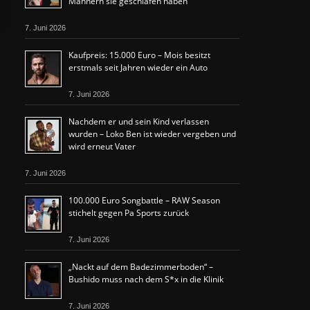
Männern sie geschlafen haben
7. Juni 2026
Kaufpreis: 15.000 Euro – Mois besitzt
erstmals seit Jahren wieder ein Auto
7. Juni 2026
Nachdem er und sein Kind verlassen
wurden – Loko Ben ist wieder vergeben und
wird erneut Vater
7. Juni 2026
100.000 Euro Songbattle – RAW Season
stichelt gegen Pa Sports zurück
7. Juni 2026
„Nackt auf dem Badezimmerboden“ –
Bushido muss nach dem S*x in die Klinik
7. Juni 2026