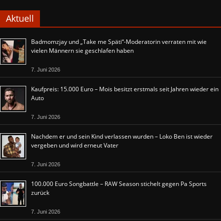
Aktuell
Badmomzjay und „Take me Späti“-Moderatorin verraten mit wie
vielen Männern sie geschlafen haben
7. Juni 2026
Kaufpreis: 15.000 Euro – Mois besitzt erstmals seit Jahren wieder ein
Auto
7. Juni 2026
Nachdem er und sein Kind verlassen wurden – Loko Ben ist wieder
vergeben und wird erneut Vater
7. Juni 2026
100.000 Euro Songbattle – RAW Season stichelt gegen Pa Sports
zurück
7. Juni 2026