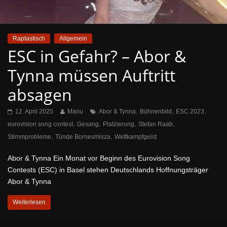
Raptastisch
Allgemein
ESC in Gefahr? – Abor &
Tynna müssen Auftritt
absagen
,
,
,
12. April 2025
Manu
Abor & Tynna
Bühnenbild
ESC 2023
,
,
,
,
eurovision song contest
Gesang
Platzierung
Stefan Raab
,
,
Stimmprobleme
Tünde Bornesmisza
Wettkampfgeist
Abor & Tynna Ein Monat vor Beginn des Eurovision Song
Contests (ESC) in Basel stehen Deutschlands Hoffnungsträger
Abor & Tynna
Weiterlesen