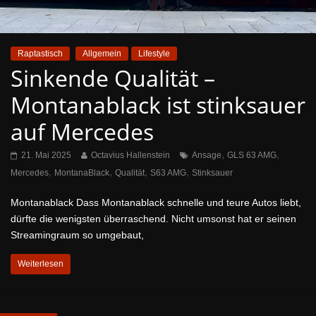
Raptastisch
Allgemein
Lifestyle
Sinkende Qualität –
Montanablack ist stinksauer
auf Mercedes
,
,
21. Mai 2025
Octavius Hallenstein
Ansage
GLS 63 AMG
,
,
,
,
Mercedes
MontanaBlack
Qualität
S63 AMG
Stinksauer
Montanablack Dass Montanablack schnelle und teure Autos liebt,
dürfte die wenigsten überraschend. Nicht umsonst hat er seinen
Streamingraum so umgebaut,
Weiterlesen