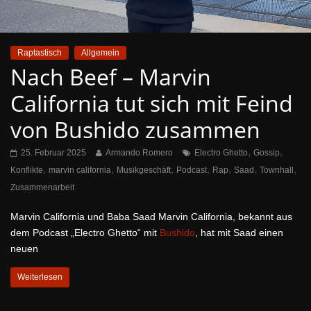
Raptastisch
Allgemein
Nach Beef – Marvin
California tut sich mit Feind
von Bushido zusammen
,
,
25. Februar 2025
Armando Romero
Electro Ghetto
Gossip
,
,
,
,
,
,
,
Konflikte
marvin california
Musikgeschäft
Podcast
Rap
Saad
Townhall
Zusammenarbeit
Marvin California und Baba Saad Marvin California, bekannt aus
dem Podcast „Electro Ghetto“ mit
Bushido
, hat mit Saad einen
neuen
Weiterlesen