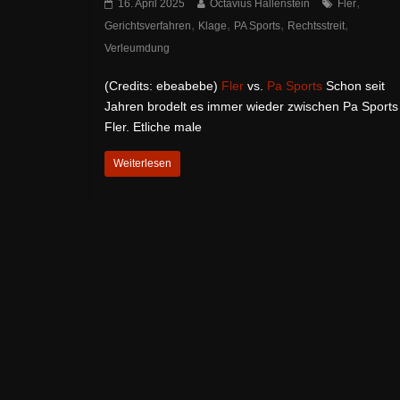
,
16. April 2025
Octavius Hallenstein
Fler
,
,
,
,
Gerichtsverfahren
Klage
PA Sports
Rechtsstreit
Verleumdung
(Credits: ebeabebe)
Fler
vs.
Pa Sports
Schon seit
Jahren brodelt es immer wieder zwischen Pa Sports
Fler. Etliche male
Weiterlesen