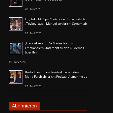
28. Juni 2026
Im „Take Me Späti“-Interview: Katja peitscht
„Toyboy“ aus – Manuellsen bricht Stream ab
28. Juni 2026
„Hat viel zerstört“ – Manuellsen mit
emotionalem Statement zu den KI-Memes
über ihn
27. Juni 2026
Bushido rastet im Tonstudio aus – Anna-
Maria Ferchichi bricht Podcast-Aufnahme ab
27. Juni 2026
Abonnieren