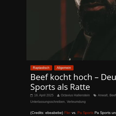
Raptastisch
Allgemein
Beef kocht hoch – De
Sports als Ratte
,
16. April 2025
Octavius Hallenstein
Anwalt
Beef
,
Unterlassungsschreiben
Verleumdung
(Credits: ebeabebe)
Fler
vs.
Pa Sports
Pa Sports und