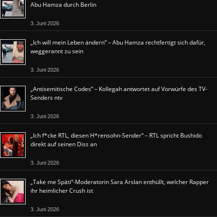
Abu Hamza durch Berlin
3. Juni 2026
„Ich will mein Leben ändern“ – Abu Hamza rechtfertigt sich dafür,
weggerannt zu sein
3. Juni 2026
„Antisemitische Codes“ – Kollegah antwortet auf Vorwürfe des TV-
Senders ntv
3. Juni 2026
„Ich f*cke RTL, diesen H*rensohn-Sender“ – RTL spricht Bushido
direkt auf seinen Diss an
3. Juni 2026
„Take me Späti“-Moderatorin Sara Arslan enthüllt, welcher Rapper
ihr heimlicher Crush ist
3. Juni 2026