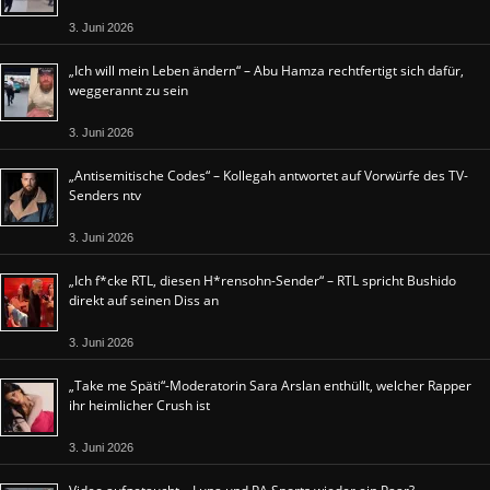
3. Juni 2026
„Ich will mein Leben ändern“ – Abu Hamza rechtfertigt sich dafür,
weggerannt zu sein
3. Juni 2026
„Antisemitische Codes“ – Kollegah antwortet auf Vorwürfe des TV-
Senders ntv
3. Juni 2026
„Ich f*cke RTL, diesen H*rensohn-Sender“ – RTL spricht Bushido
direkt auf seinen Diss an
3. Juni 2026
„Take me Späti“-Moderatorin Sara Arslan enthüllt, welcher Rapper
ihr heimlicher Crush ist
3. Juni 2026