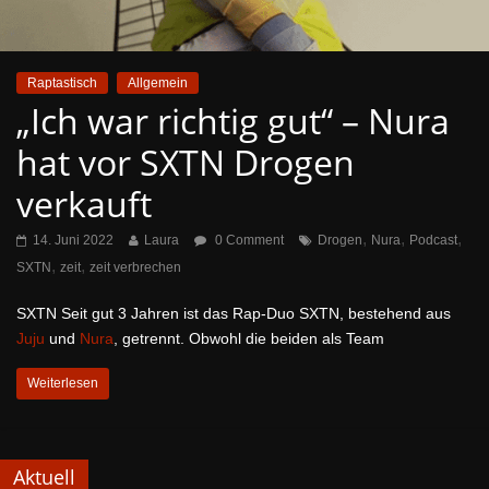
Raptastisch
Allgemein
„Ich war richtig gut“ – Nura
hat vor SXTN Drogen
verkauft
,
,
,
14. Juni 2022
Laura
0 Comment
Drogen
Nura
Podcast
,
,
SXTN
zeit
zeit verbrechen
SXTN Seit gut 3 Jahren ist das Rap-Duo SXTN, bestehend aus
Juju
und
Nura
, getrennt. Obwohl die beiden als Team
Weiterlesen
Aktuell