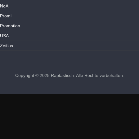
NoA
Promi
Promotion
USA
Zeitlos
Copyright © 2025
Raptastisch
. Alle Rechte vorbehalten.