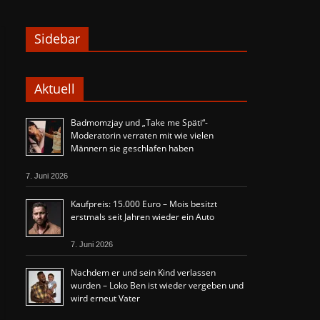
Sidebar
Aktuell
Badmomzjay und „Take me Späti“-
Moderatorin verraten mit wie vielen
Männern sie geschlafen haben
7. Juni 2026
Kaufpreis: 15.000 Euro – Mois besitzt
erstmals seit Jahren wieder ein Auto
7. Juni 2026
Nachdem er und sein Kind verlassen
wurden – Loko Ben ist wieder vergeben und
wird erneut Vater