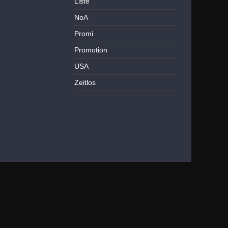
Liste
NoA
Promi
Promotion
USA
Zeitlos