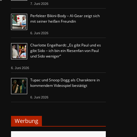
7. Juni 2026
Perfekter Bikini-Body – Al-Gear zeigt sich
mit seiner heißen Freundin
6. Juni 2026
Charlotte Engelhardt: „Es gibt Paul und es
gibt Sido – ich bin ein Riesenfan von Paul
und Sido weniger“
6. Juni 2026
Tupac und Snoop Dogg als Charaktere in
kommendem Videospiel bestätigt
6. Juni 2026
Werbung