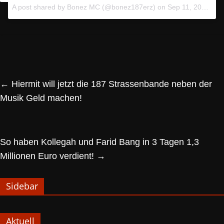
A post shared by Bonez MC (@bonez187erz) on
Sep 11, 2017 at 1:53pm PDT
←
Hiermit will jetzt die 187 Strassenbande neben der
Musik Geld machen!
So haben Kollegah und Farid Bang in 3 Tagen 1,3
Millionen Euro verdient!
→
Sidebar
Aktuell