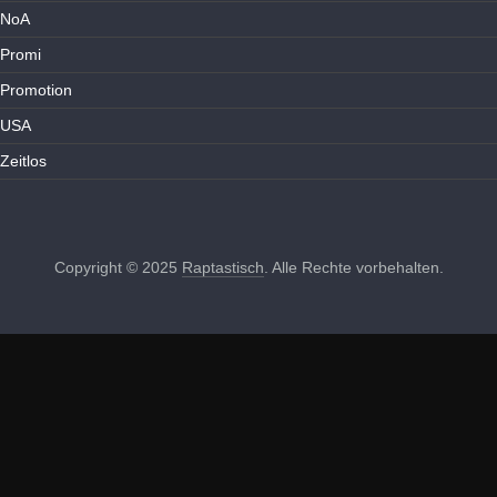
NoA
Promi
Promotion
USA
Zeitlos
Copyright © 2025
Raptastisch
. Alle Rechte vorbehalten.