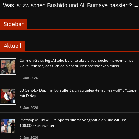
Was ist zwischen Bushido und Ali Bumaye passiert?
→
Sidebar
Aktuell
Carmen Geiss legt Alkoholbeichte ab: „Ich versuche manchmal, so
viel zu trinken, dass ich da nicht drüber nachdenken muss“
6. Juni 2026
50 Cent-Ex Daphne Joy äußert sich zu geleaktem „freak-off“ S*xtape
mit Diddy
6. Juni 2026
Prototyp vs. RAW – Pa Sports nimmt Songbattle an und will um
100.000 Euro wetten
5. Juni 2026