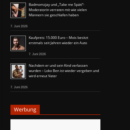
Badmomzjay und „Take me Späti“-
Moderatorin verraten mit wie vielen
Männern sie geschlafen haben
7. Juni 2026
Kaufpreis: 15.000 Euro – Mois besitzt
erstmals seit Jahren wieder ein Auto
7. Juni 2026
Nachdem er und sein Kind verlassen
wurden – Loko Ben ist wieder vergeben und
wird erneut Vater
7. Juni 2026
Werbung