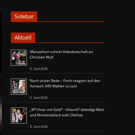
Sidebar
Aktuell
Manuellsen schickt Videobotschaft an
Christian Wolf
9. Juni 2026
Nach viraler Rede – Finch reagiert auf den
Vorwurf, AfD-Wähler zu sein
9. Juni 2026
„W*chser mit Geld“ – Ghazi47 beleidigt Mert
und Montanablack aufs Übelste
9. Juni 2026