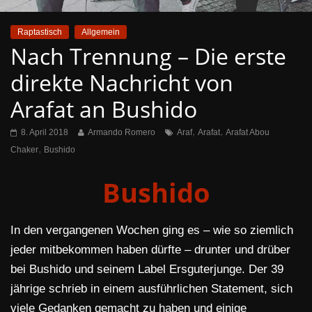
Raptastisch
Allgemein
Nach Trennung – Die erste
direkte Nachricht von
Arafat an Bushido
,
,
8. April 2018
Armando Romero
Araf
Arafat
Arafat Abou
,
Chaker
Bushido
Bushido
In den vergangenen Wochen ging es – wie so ziemlich
jeder mitbekommen haben dürfte – drunter und drüber
bei Bushido und seinem Label Ersguterjunge. Der 39
jährige schrieb in einem ausführlichen Statement, sich
viele Gedanken gemacht zu haben und einige