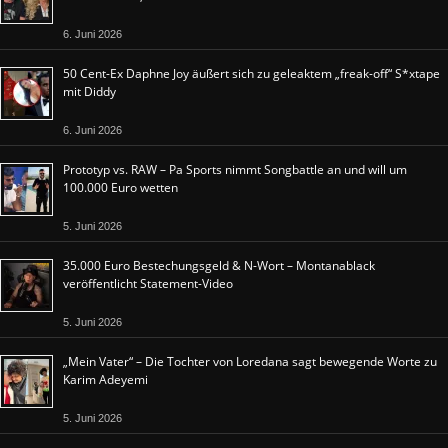
6. Juni 2026
50 Cent-Ex Daphne Joy äußert sich zu geleaktem „freak-off“ S*xtape
mit Diddy
6. Juni 2026
Prototyp vs. RAW – Pa Sports nimmt Songbattle an und will um
100.000 Euro wetten
5. Juni 2026
35.000 Euro Bestechungsgeld & N-Wort – Montanablack
veröffentlicht Statement-Video
5. Juni 2026
„Mein Vater“ – Die Tochter von Loredana sagt bewegende Worte zu
Karim Adeyemi
5. Juni 2026