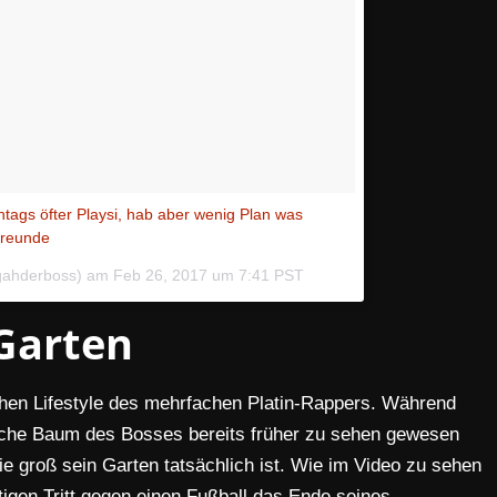
ntags öfter Playsi, hab aber wenig Plan was
 Freunde
gahderboss) am
Feb 26, 2017 um 7:41 PST
Garten
ichen Lifestyle des mehrfachen Platin-Rappers. Während
ische Baum des Bosses bereits früher zu sehen gewesen
ie groß sein Garten tatsächlich ist. Wie im Video zu sehen
ftigen Tritt gegen einen Fußball das Ende seines