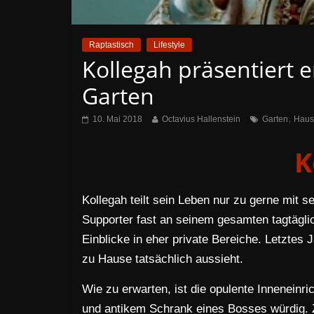
Raptastisch
Lifestyle
Kollegah präsentiert 
Garten
,
10. Mai 2018
Octavius Hallenstein
Garten
Haus
K
Kollegah teilt sein Leben nur zu gerne mit s
Supporter fast an seinem gesamten tagtägli
Einblicke in eher private Bereiche. Letztes 
zu Hause tatsächlich aussieht.
Wie zu erwarten, ist die opulente Inneneinri
und antikem Schrank eines Bosses würdig. Z