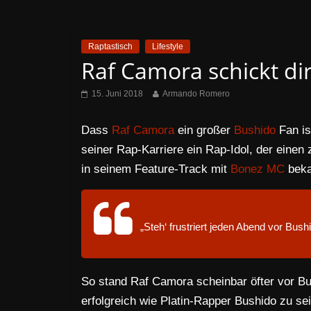
Raptastisch
Lifestyle
Raf Camora schickt di
15. Juni 2018
Armando Romero
Dass
Raf Camora
ein großer
Bushido
Fan is
seiner Rap-Karriere ein Rap-Idol, der einen
in seinem Feature-Track mit
Bonez MC
beka
„Steh‘ frustriert jeden Abend vor Bus
So stand Raf Camora scheinbar öfter vor B
erfolgreich wie Platin-Rapper Bushido zu se