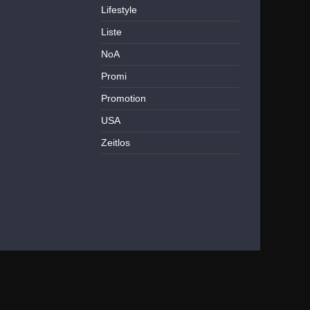
Lifestyle
Liste
NoA
Promi
Promotion
USA
Zeitlos