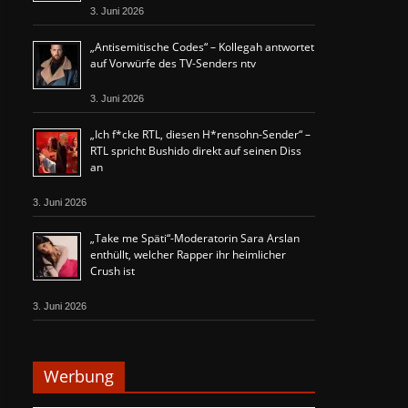
3. Juni 2026
„Antisemitische Codes“ – Kollegah antwortet
auf Vorwürfe des TV-Senders ntv
3. Juni 2026
„Ich f*cke RTL, diesen H*rensohn-Sender“ –
RTL spricht Bushido direkt auf seinen Diss
an
3. Juni 2026
„Take me Späti“-Moderatorin Sara Arslan
enthüllt, welcher Rapper ihr heimlicher
Crush ist
3. Juni 2026
Werbung