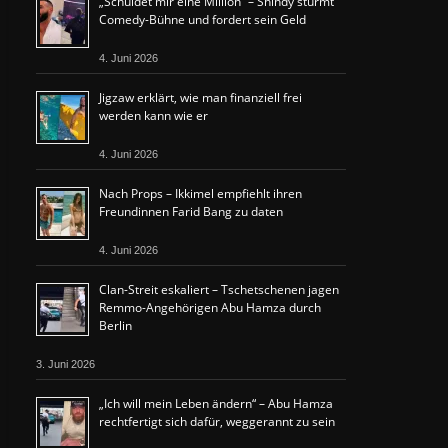
„Schuldet mir eine Million“ – Shindy stürmt
Comedy-Bühne und fordert sein Geld
4. Juni 2026
Jigzaw erklärt, wie man finanziell frei
werden kann wie er
4. Juni 2026
Nach Props – Ikkimel empfiehlt ihren
Freundinnen Farid Bang zu daten
4. Juni 2026
Clan-Streit eskaliert – Tschetschenen jagen
Remmo-Angehörigen Abu Hamza durch
Berlin
3. Juni 2026
„Ich will mein Leben ändern“ – Abu Hamza
rechtfertigt sich dafür, weggerannt zu sein