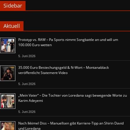
Sidebar
Aktuell
Prototyp vs. RAW – Pa Sports nimmt Songbattle an und will um
100.000 Euro wetten
5. Juni 2026
35.000 Euro Bestechungsgeld & N-Wort – Montanablack
veröffentlicht Statement-Video
5. Juni 2026
„Mein Vater“ – Die Tochter von Loredana sagt bewegende Worte zu
Karim Adeyemi
5. Juni 2026
Nach Ikkimel Diss – Manuellsen gibt Karriere-Tipp an Shirin David
und Loredana