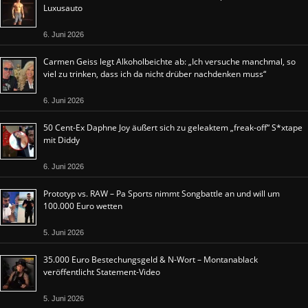
Luxusauto
6. Juni 2026
Carmen Geiss legt Alkoholbeichte ab: „Ich versuche manchmal, so
viel zu trinken, dass ich da nicht drüber nachdenken muss“
6. Juni 2026
50 Cent-Ex Daphne Joy äußert sich zu geleaktem „freak-off“ S*xtape
mit Diddy
6. Juni 2026
Prototyp vs. RAW – Pa Sports nimmt Songbattle an und will um
100.000 Euro wetten
5. Juni 2026
35.000 Euro Bestechungsgeld & N-Wort – Montanablack
veröffentlicht Statement-Video
5. Juni 2026