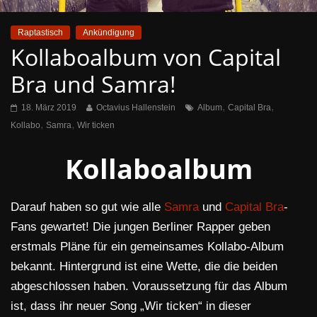
Raptastisch
Ankündigung
Kollaboalbum von Capital
Bra und Samra!
,
,
18. März 2019
Octavius Hallenstein
Album
Capital Bra
,
,
Kollabo
Samra
Wir ticken
Kollaboalbum
Darauf haben so gut wie alle
Samra
und
Capital Bra
-
Fans gewartet! Die jungen Berliner Rapper geben
erstmals Pläne für ein gemeinsames Kollabo-Album
bekannt. Hintergrund ist eine Wette, die die beiden
abgeschlossen haben. Voraussetzung für das Album
ist, dass ihr neuer Song „Wir ticken“ in dieser