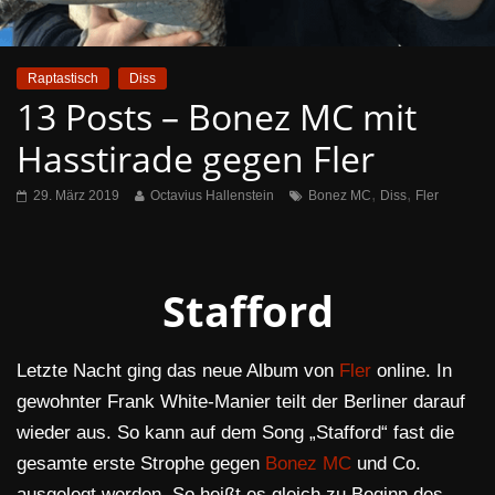
Raptastisch
Diss
13 Posts – Bonez MC mit
Hasstirade gegen Fler
,
,
29. März 2019
Octavius Hallenstein
Bonez MC
Diss
Fler
Stafford
Letzte Nacht ging das neue Album von
Fler
online. In
gewohnter Frank White-Manier teilt der Berliner darauf
wieder aus. So kann auf dem Song „Stafford“ fast die
gesamte erste Strophe gegen
Bonez MC
und Co.
ausgelegt werden. So heißt es gleich zu Beginn des