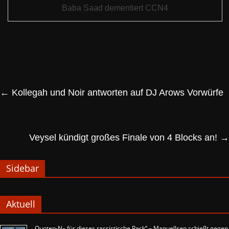
Baba Saad dementiert CCN4
←
Kollegah und Noir antworten auf DJ Arows Vorwürfe
Veysel kündigt großes Finale von 4 Blocks an!
→
Sidebar
Aktuell
„Quoten-N– für dieses rassistische Pack“ – Manuellsen schießt gegen