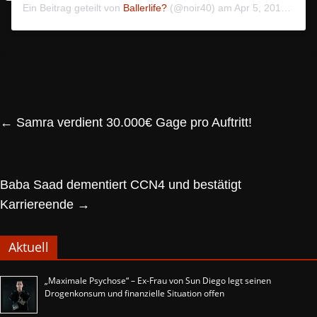
Ein Beitrag geteilt von
Ballerlife?
(@noir40) am
Apr 5, 2019 um 3:56 PDT
←
Samra verdient 30.000€ Gage pro Auftritt!
Baba Saad dementiert CCN4 und bestätigt
Karriereende
→
Aktuell
„Maximale Psychose“ – Ex-Frau von Sun Diego legt seinen
Drogenkonsum und finanzielle Situation offen