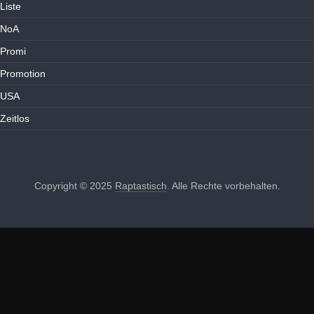
Liste
NoA
Promi
Promotion
USA
Zeitlos
Copyright © 2025
Raptastisch
. Alle Rechte vorbehalten.