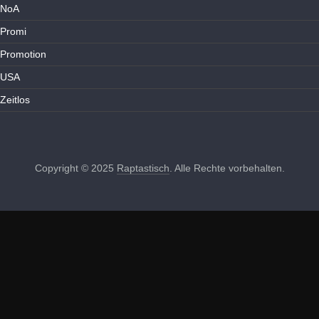
NoA
Promi
Promotion
USA
Zeitlos
Copyright © 2025
Raptastisch
. Alle Rechte vorbehalten.