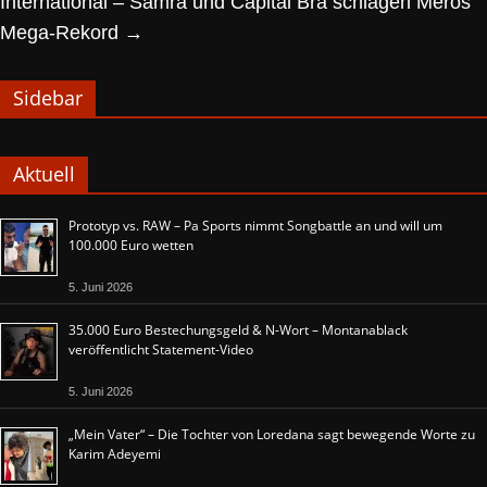
International – Samra und Capital Bra schlagen Meros
Mega-Rekord
→
Sidebar
Aktuell
Prototyp vs. RAW – Pa Sports nimmt Songbattle an und will um
100.000 Euro wetten
5. Juni 2026
35.000 Euro Bestechungsgeld & N-Wort – Montanablack
veröffentlicht Statement-Video
5. Juni 2026
„Mein Vater“ – Die Tochter von Loredana sagt bewegende Worte zu
Karim Adeyemi