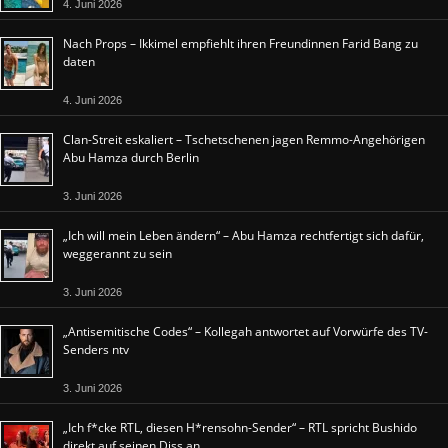
4. Juni 2026
Nach Props – Ikkimel empfiehlt ihren Freundinnen Farid Bang zu
daten
4. Juni 2026
Clan-Streit eskaliert – Tschetschenen jagen Remmo-Angehörigen
Abu Hamza durch Berlin
3. Juni 2026
„Ich will mein Leben ändern“ – Abu Hamza rechtfertigt sich dafür,
weggerannt zu sein
3. Juni 2026
„Antisemitische Codes“ – Kollegah antwortet auf Vorwürfe des TV-
Senders ntv
3. Juni 2026
„Ich f*cke RTL, diesen H*rensohn-Sender“ – RTL spricht Bushido
direkt auf seinen Diss an