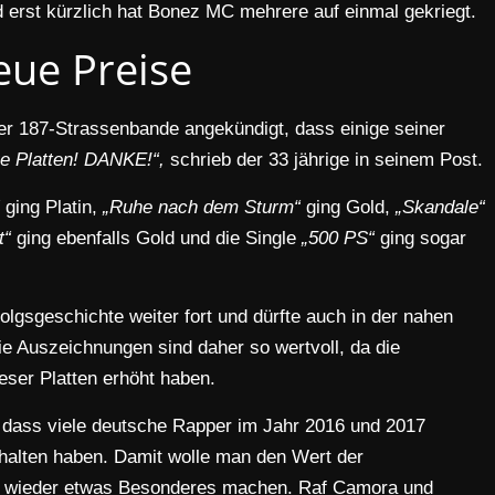
 erst kürzlich hat Bonez MC mehrere auf einmal gekriegt.
eue Preise
der 187-Strassenbande angekündigt, dass einige seiner
e Platten! DANKE!“,
schrieb der 33 jährige in seinem Post.
ging Platin,
„Ruhe nach dem Sturm“
ging Gold,
„Skandale“
t“
ging ebenfalls Gold und die Single
„500 PS“
ging sogar
lgsgeschichte weiter fort und dürfte auch in der nahen
ie Auszeichnungen sind daher so wertvoll, da die
eser Platten erhöht haben.
 dass viele deutsche Rapper im Jahr 2016 und 2017
rhalten haben. Damit wolle man den Wert der
s wieder etwas Besonderes machen. Raf Camora und