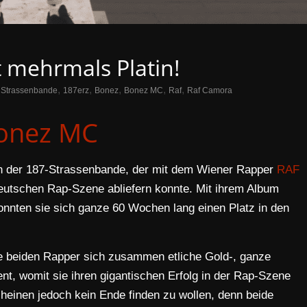
 mehrmals Platin!
,
,
,
,
,
 Strassenbande
187erz
Bonez
Bonez MC
Raf
Raf Camora
onez MC
rn der 187-Strassenbande, der mit dem Wiener Rapper
RAF
deutschen Rap-Szene abliefern konnte. Mit ihrem Album
nnten sie sich ganze 60 Wochen lang einen Platz in den
 beiden Rapper sich zusammen etliche Gold-, ganze
ent, womit sie ihren gigantischen Erfolg in der Rap-Szene
einen jedoch kein Ende finden zu wollen, denn beide