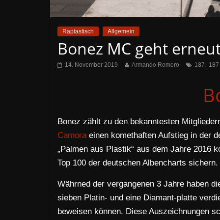
Raptastisch
Allgemein
Bonez MC geht erneut
,
14. November 2019
Armando Romero
187
187
B
Bonez zählt zu den bekanntesten Mitgliede
Camora
einen komethaften Aufstieg in der 
„Palmen aus Plastik“ aus dem Jahre 2016 ko
Top 100 der deutschen Albencharts sichern.
Währned der vergangenen 3 Jahre haben die
sieben Platin- und eine Diamant-platte verdi
beweisen können. Diese Auszeichnungen sch