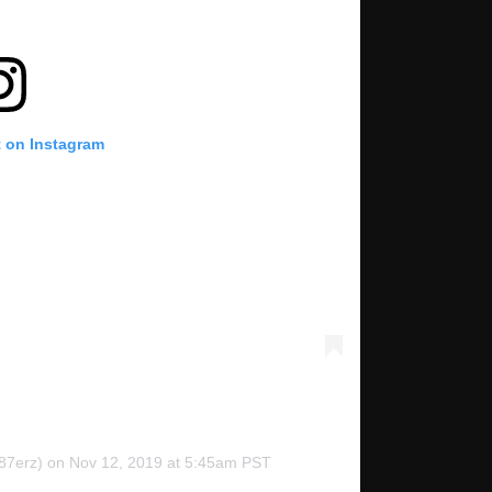
t on Instagram
7erz) on
Nov 12, 2019 at 5:45am PST