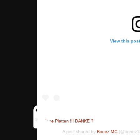
View this pos
Neue Platten !!! DANKE ?
A post shared by
Bonez MC
(@bonez18