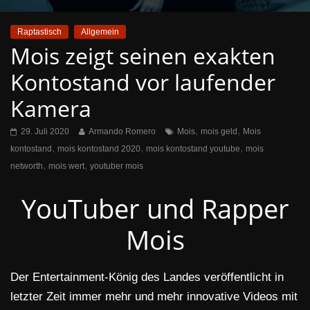
Raptastisch
Allgemein
Mois zeigt seinen exakten
Kontostand vor laufender
Kamera
,
,
29. Juli 2020
Armando Romero
Mois
mois geld
Mois
,
,
,
kontostand
mois kontostand 2020
mois kontostand youtube
mois
,
,
networth
mois wert
youtuber mois
YouTuber und Rapper
Mois
Der Entertainment-König des Landes veröffentlicht in
letzter Zeit immer mehr und mehr innovative Videos mit