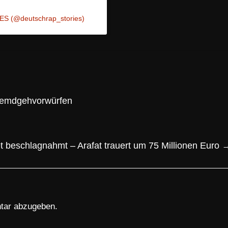
ES (@deutschrap_stories)
remdgehvorwürfen
et beschlagnahmt – Arafat trauert um 75 Millionen Euro
tar abzugeben.