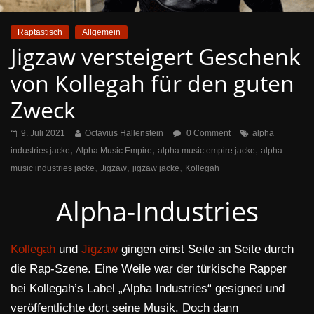
Raptastisch
Allgemein
Jigzaw versteigert Geschenk
von Kollegah für den guten
Zweck
9. Juli 2021
Octavius Hallenstein
0 Comment
alpha
,
,
,
industries jacke
Alpha Music Empire
alpha music empire jacke
alpha
,
,
,
music industries jacke
Jigzaw
jigzaw jacke
Kollegah
Alpha-Industries
Kollegah
und
Jigzaw
gingen einst Seite an Seite durch
die Rap-Szene. Eine Weile war der türkische Rapper
bei Kollegah’s Label „Alpha Industries“ gesigned und
veröffentlichte dort seine Musik. Doch dann