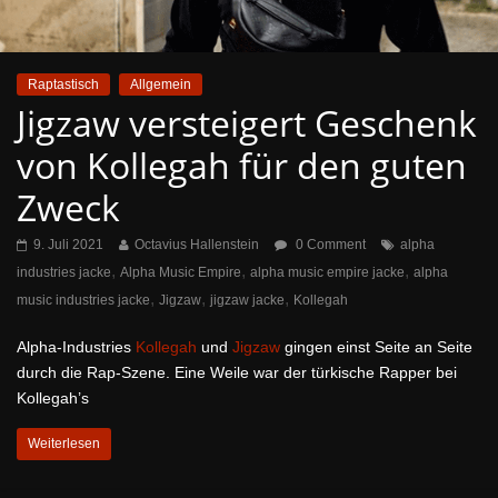
Raptastisch
Allgemein
Jigzaw versteigert Geschenk
von Kollegah für den guten
Zweck
9. Juli 2021
Octavius Hallenstein
0 Comment
alpha
,
,
,
industries jacke
Alpha Music Empire
alpha music empire jacke
alpha
,
,
,
music industries jacke
Jigzaw
jigzaw jacke
Kollegah
Alpha-Industries
Kollegah
und
Jigzaw
gingen einst Seite an Seite
durch die Rap-Szene. Eine Weile war der türkische Rapper bei
Kollegah’s
Weiterlesen