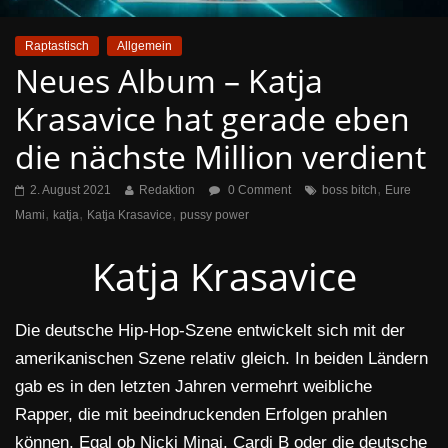
Raptastisch
Allgemein
Neues Album – Katja
Krasavice hat gerade eben
die nächste Million verdient
,
2. August 2021
Redaktion
0 Comment
boss bitch
Eure
,
,
,
Mami
katja
Katja Krasavice
pussy power
Katja Krasavice
Die deutsche Hip-Hop-Szene entwickelt sich mit der
amerikanischen Szene relativ gleich. In beiden Ländern
gab es in den letzten Jahren vermehrt weibliche
Rapper, die mit beeindruckenden Erfolgen prahlen
können. Egal ob Nicki Minaj, Cardi B oder die deutsche