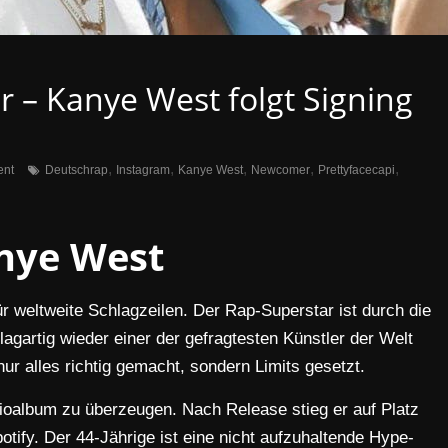
– Kanye West folgt Signing
,
,
,
,
,
nt
Deutschrap
Instagram
Kanye West
Newcomer
Prettyfacecapi
nye West
 weltweite Schlagzeilen. Der Rap-Superstar ist durch die
agartig wieder einer der gefragtesten Künstler der Welt
ur alles richtig gemacht, sondern Limits gesetzt.
ioalbum zu überzeugen. Nach Release stieg er auf Platz
potify. Der 44-Jährige ist eine nicht aufzuhaltende Hype-