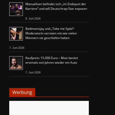
Manuellsen befindet sich „im Endspurt der
Karriere“ und will Deutschrap-Star exposen
8. Juni 2026
Badmomzjay und „Take me Späti“-
Moderatorin verraten mit wie vielen
Männern sie geschlafen haben
7. Juni 2026
Kaufpreis: 15.000 Euro – Mois besitzt
erstmals seit Jahren wieder ein Auto
7. Juni 2026
Werbung