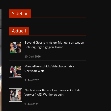
Sidebar
Aktuell
Beyond Gossip kritisiert Manuellsen wegen
Beleidigungen gegen Ikkimel
10. Juni 2026
Manuellsen schickt Videobotschaft an
Christian Wolf
9. Juni 2026
Nach viraler Rede – Finch reagiert auf den
Vorwurf, AfD-Wähler zu sein
9. Juni 2026