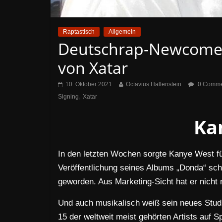
Raptastisch
Allgemein
Deutschrap-Newcomer 
von Xatar
10. Oktober 2021
Octavius Hallenstein
0 Comme
,
Signing
Xatar
Ka
In den letzten Wochen sorgte Kanye West für
Veröffentlichung seines Albums „Donda“ schl
geworden. Aus Marketing-Sicht hat er nicht n
Und auch musikalisch weiß sein neues Stud
15 der weltweit meist gehörten Artists auf S