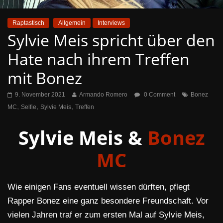
Raptastisch
Allgemein
Interviews
Sylvie Meis spricht über den
Hate nach ihrem Treffen
mit Bonez
9. November 2021
Armando Romero
0 Comment
Bonez
,
,
,
MC
Selfie
Sylvie Meis
Treffen
Sylvie Meis &
Bonez
MC
Wie einigen Fans eventuell wissen dürften, pflegt
Rapper Bonez eine ganz besondere Freundschaft. Vor
vielen Jahren traf er zum ersten Mal auf Sylvie Meis,