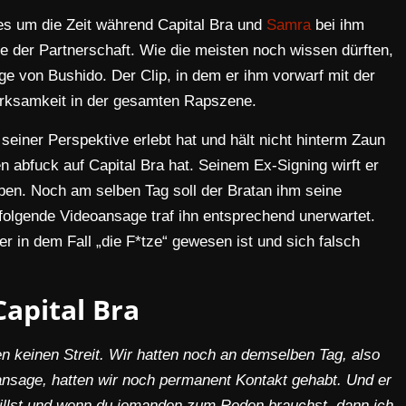
t es um die Zeit während Capital Bra und
Samra
bei ihm
e der Partnerschaft. Wie die meisten noch wissen dürften,
age von Bushido. Der Clip, in dem er ihm vorwarf mit der
erksamkeit in der gesamten Rapszene.
 seiner Perspektive erlebt hat und hält nicht hinterm Zaun
en abfuck auf Capital Bra hat. Seinem Ex-Signing wirft er
aben. Noch am selben Tag soll der Bratan ihm seine
folgende Videoansage traf ihn entsprechend unerwartet.
er in dem Fall „die F*tze“ gewesen ist und sich falsch
apital Bra
en keinen Streit. Wir hatten noch an demselben Tag, also
ansage, hatten wir noch permanent Kontakt gehabt. Und er
illst und wenn du jemanden zum Reden brauchst, dann ich