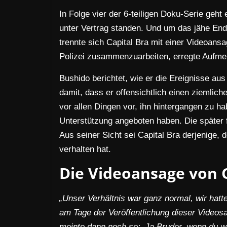
In Folge vier der 6-teiligen Doku-Serie geh
unter Vertrag standen. Und um das jähe End
trennte sich Capital Bra mit einer Videoans
Polizei zusammenzuarbeiten, erregte Aufm
Bushido berichtet, wie er die Ereignisse aus
damit, dass er offensichtlich einen ziemlich
vor allen Dingen vor, ihn hintergangen zu h
Unterstützung angeboten haben. Die später 
Aus seiner Sicht sei Capital Bra derjenige, d
verhalten hat.
Die Videoansage von C
„Unser Verhältnis war ganz normal, wir hatt
am Tage der Veröffentlichung dieser Videos
meinte dann noch so:
‚Ja Bruder, wenn du w