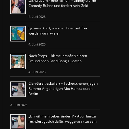
„Schuldet mir eine Million“ – Shindy stürmt
Comedy-Bühne und fordert sein Geld
4. Juni 2026
Jigzaw erklärt, wie man finanziell frei
werden kann wie er
4. Juni 2026
Nach Props – Ikkimel empfiehlt ihren
Freundinnen Farid Bang zu daten
4. Juni 2026
Clan-Streit eskaliert – Tschetschenen jagen
Remmo-Angehörigen Abu Hamza durch
Berlin
3. Juni 2026
„Ich will mein Leben ändern“ – Abu Hamza
rechtfertigt sich dafür, weggerannt zu sein