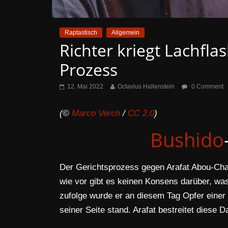
Raptastisch
Allgemein
Richter kriegt Lachfl
Prozess
12. Mai 2022
Octavius Hallenstein
0 Comment
(©
Marco Verch
/
CC 2.0
)
Bushido
Der Gerichtsprozess gegen Arafat Abou-Chak
wie vor gibt es keinen Konsens darüber, w
zufolge wurde er an diesem Tag Opfer einer
seiner Seite stand. Arafat bestreitet diese D