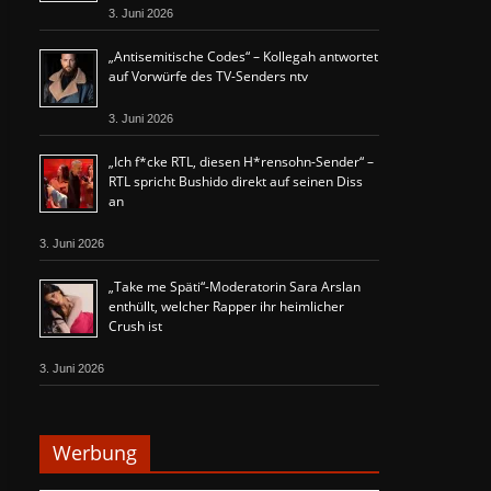
3. Juni 2026
„Antisemitische Codes“ – Kollegah antwortet
auf Vorwürfe des TV-Senders ntv
3. Juni 2026
„Ich f*cke RTL, diesen H*rensohn-Sender“ –
RTL spricht Bushido direkt auf seinen Diss
an
3. Juni 2026
„Take me Späti“-Moderatorin Sara Arslan
enthüllt, welcher Rapper ihr heimlicher
Crush ist
3. Juni 2026
Werbung