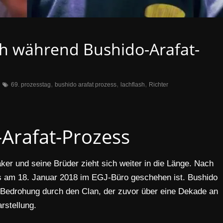
ash während Bushido-Arafat-
,
,
,
69. prozesstag
bushido arafat prozess
lachflash
Richter
-Arafat-Prozess
er und seine Brüder zieht sich weiter in die Länge. Nach
as am 18. Januar 2018 im EGJ-Büro geschehen ist. Bushido
 Bedrohung durch den Clan, der zuvor über eine Dekade an
arstellung.