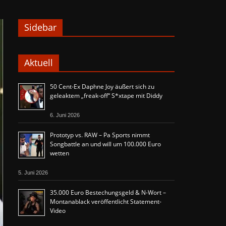
Sidebar
Aktuell
50 Cent-Ex Daphne Joy äußert sich zu
geleaktem „freak-off“ S*xtape mit Diddy
6. Juni 2026
Prototyp vs. RAW – Pa Sports nimmt
Songbattle an und will um 100.000 Euro
wetten
5. Juni 2026
35.000 Euro Bestechungsgeld & N-Wort –
Montanablack veröffentlicht Statement-
Video