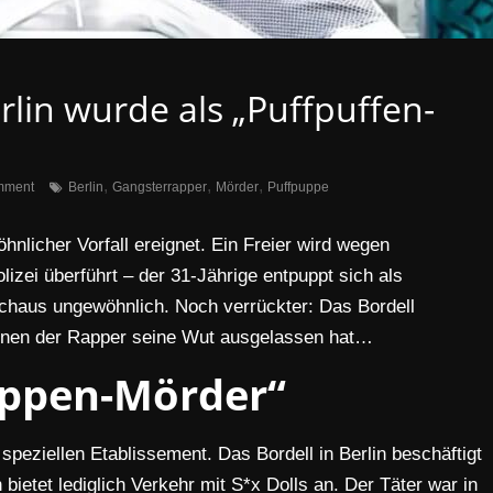
lin wurde als „Puffpuffen-
,
,
,
mment
Berlin
Gangsterrapper
Mörder
Puffpuppe
öhnlicher Vorfall ereignet. Ein Freier wird wegen
zei überführt – der 31-Jährige entpuppt sich als
chaus ungewöhnlich. Noch verrückter: Das Bordell
denen der Rapper seine Wut ausgelassen hat…
ppen-Mörder“
 speziellen Etablissement. Das Bordell in Berlin beschäftigt
 bietet lediglich Verkehr mit S*x Dolls an. Der Täter war in