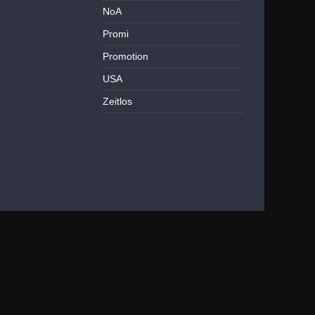
NoA
Promi
Promotion
USA
Zeitlos