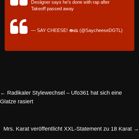
Desiigner says he’s done with rap after
Takeoff passed away
pic.twitter.com/AWQar1M0WE
— SAY CHEESE! 👄🧀 (@SaycheeseDGTL)
November 1, 2022
←
Radikaler Stylewechsel – Ufo361 hat sich eine
Glatze rasiert
Mrs. Karat veröffentlicht XXL-Statement zu 18 Karat
→