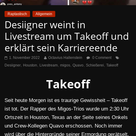
Raptastisch
Allgemein
Desiigner weint in
Livestream um Takeoff und
erklärt sein Karriereende
1. November 2022
Octavius Hallenstein
0 Comment
,
,
,
,
,
,
Desiigner
Houston
Livestream
migos
Quavo
Schießerei
Takeoff
Takeoff
Seit heute Morgen ist es traurige Gewissheit – Takeoff
ist tot. Der Rapper des Migos-Trios wurde um 2:30 Uhr
Ortszeit in Houston, Texas an der Seite seines Onkels
und Crew-Kollegen Quavo erschossen. Noch immer
wird über die Hintergründe seiner Ermordung gerätselt.