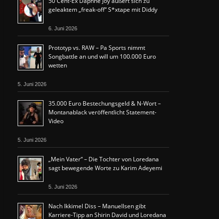
50 Cent-Ex Daphne Joy äußert sich zu
geleaktem „freak-off“ S*xtape mit Diddy
6. Juni 2026
Prototyp vs. RAW – Pa Sports nimmt
Songbattle an und will um 100.000 Euro
wetten
5. Juni 2026
35.000 Euro Bestechungsgeld & N-Wort –
Montanablack veröffentlicht Statement-
Video
5. Juni 2026
„Mein Vater“ – Die Tochter von Loredana
sagt bewegende Worte zu Karim Adeyemi
5. Juni 2026
Nach Ikkimel Diss – Manuellsen gibt
Karriere-Tipp an Shirin David und Loredana