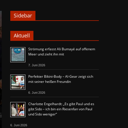
Sidebar
Aktuell
Strömung erfasst Ali Bumayé auf offenem
Meer und zieht ihn mit
7. Juni 2026
Perfekter Bikini-Body – Al-Gear zeigt sich
mit seiner heißen Freundin
6. Juni 2026
Charlotte Engelhardt: „Es gibt Paul und es
gibt Sido – ich bin ein Riesenfan von Paul
und Sido weniger“
6. Juni 2026