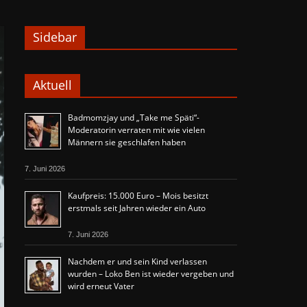
Sidebar
Aktuell
Badmomzjay und „Take me Späti“-
Moderatorin verraten mit wie vielen
Männern sie geschlafen haben
7. Juni 2026
Kaufpreis: 15.000 Euro – Mois besitzt
erstmals seit Jahren wieder ein Auto
7. Juni 2026
Nachdem er und sein Kind verlassen
wurden – Loko Ben ist wieder vergeben und
wird erneut Vater