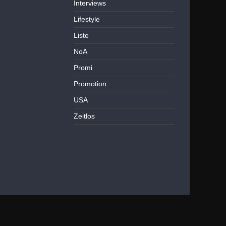
Interviews
Lifestyle
Liste
NoA
Promi
Promotion
USA
Zeitlos