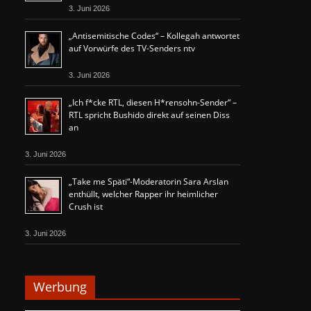
3. Juni 2026
„Antisemitische Codes“ – Kollegah antwortet
auf Vorwürfe des TV-Senders ntv
3. Juni 2026
„Ich f*cke RTL, diesen H*rensohn-Sender“ –
RTL spricht Bushido direkt auf seinen Diss
an
3. Juni 2026
„Take me Späti“-Moderatorin Sara Arslan
enthüllt, welcher Rapper ihr heimlicher
Crush ist
3. Juni 2026
Werbung