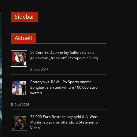
Sidebar
Aktuell
50 Cent-Ex Daphne Joy äußert sich zu
geleaktem „freak-off“ S*xtape mit Diddy
6. Juni 2026
Prototyp vs. RAW – Pa Sports nimmt
Songbattle an und will um 100.000 Euro
wetten
5. Juni 2026
35.000 Euro Bestechungsgeld & N-Wort –
Montanablack veröffentlicht Statement-
Video