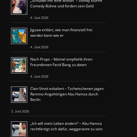
„Schuldet mir eine Million“ – Shindy stürmt
Comedy-Bühne und fordert sein Geld
4. Juni 2026
Jigzaw erklärt, wie man finanziell frei
werden kann wie er
4. Juni 2026
Nach Props – Ikkimel empfiehlt ihren
Freundinnen Farid Bang zu daten
4. Juni 2026
Clan-Streit eskaliert – Tschetschenen jagen
Remmo-Angehörigen Abu Hamza durch
Berlin
3. Juni 2026
„Ich will mein Leben ändern“ – Abu Hamza
rechtfertigt sich dafür, weggerannt zu sein