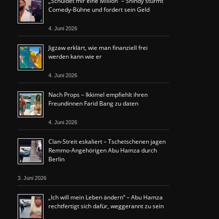
„Schuldet mir eine Million“ – Shindy stürmt
Comedy-Bühne und fordert sein Geld
4. Juni 2026
Jigzaw erklärt, wie man finanziell frei
werden kann wie er
4. Juni 2026
Nach Props – Ikkimel empfiehlt ihren
Freundinnen Farid Bang zu daten
4. Juni 2026
Clan-Streit eskaliert – Tschetschenen jagen
Remmo-Angehörigen Abu Hamza durch
Berlin
3. Juni 2026
„Ich will mein Leben ändern“ – Abu Hamza
rechtfertigt sich dafür, weggerannt zu sein