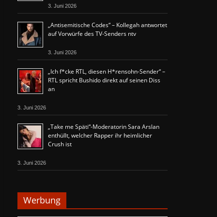
3. Juni 2026
„Antisemitische Codes“ – Kollegah antwortet
auf Vorwürfe des TV-Senders ntv
3. Juni 2026
„Ich f*cke RTL, diesen H*rensohn-Sender“ –
RTL spricht Bushido direkt auf seinen Diss
an
3. Juni 2026
„Take me Späti“-Moderatorin Sara Arslan
enthüllt, welcher Rapper ihr heimlicher
Crush ist
3. Juni 2026
Werbung