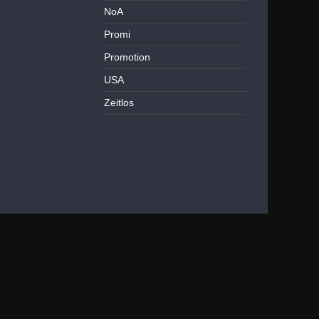
NoA
Promi
Promotion
USA
Zeitlos