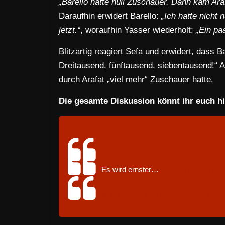
„Barello hatte null Zuschauer. Dann kam Araf
Daraufhin erwidert Barello:
„Ich hatte nicht 
jetzt.“
, woraufhin Yasser wiederholt:
„Ein paa
Blitzartig reagiert Sefa und erwidert, dass B
Dreitausend, fünftausend, siebentausend!“ An
durch Arafat „viel mehr“ Zuschauer hatte.
Die gesamte Diskussion könnt ihr euch h
@__clickhere__
Es wird ernster…
#barrelo
#arafat
#fy
♬ Originalton – Tiktok Sportlich 🎬