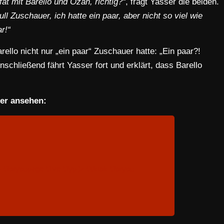
at mit Barello und Ozan, richtig?“
, fragt Yasser die beiden.
null Zuschauer, ich hatte ein paar, aber nicht so viel wie
r!“
arello nicht nur „ein paar“ Zuschauer hatte: „Ein paar?!
schließend fährt Yasser fort und erklärt, dass Barello
ier ansehen:
p
#foryoupage
#live
#fypシ
#tiktok
#foryou