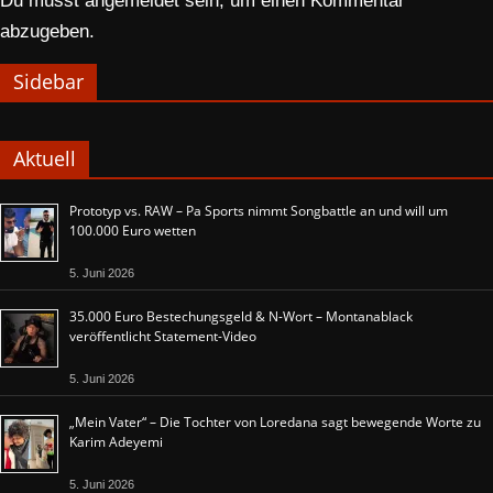
Du musst
angemeldet
sein, um einen Kommentar
abzugeben.
Sidebar
Aktuell
Prototyp vs. RAW – Pa Sports nimmt Songbattle an und will um
100.000 Euro wetten
5. Juni 2026
35.000 Euro Bestechungsgeld & N-Wort – Montanablack
veröffentlicht Statement-Video
5. Juni 2026
„Mein Vater“ – Die Tochter von Loredana sagt bewegende Worte zu
Karim Adeyemi
5. Juni 2026