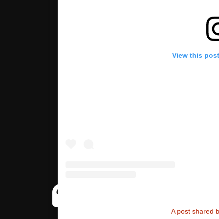
View this pos
A post shared 