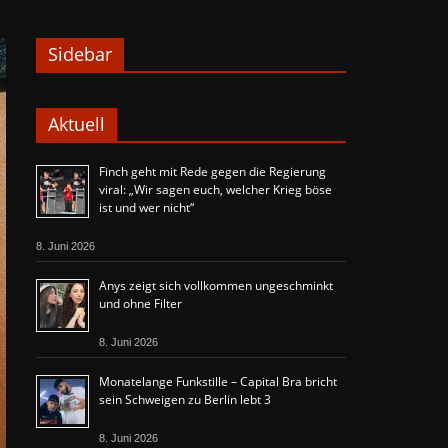
Sidebar
Aktuell
Finch geht mit Rede gegen die Regierung
viral: „Wir sagen euch, welcher Krieg böse
ist und wer nicht“
8. Juni 2026
Anys zeigt sich vollkommen ungeschminkt
und ohne Filter
8. Juni 2026
Monatelange Funkstille – Capital Bra bricht
sein Schweigen zu Berlin lebt 3
8. Juni 2026