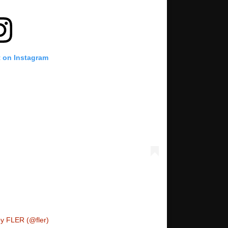
t on Instagram
by FLER (@fler)