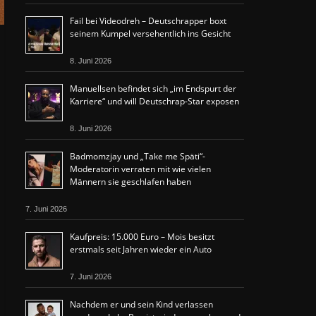
Fail bei Videodreh – Deutschrapper boxt
seinem Kumpel versehentlich ins Gesicht
8. Juni 2026
Manuellsen befindet sich „im Endspurt der
Karriere“ und will Deutschrap-Star exposen
8. Juni 2026
Badmomzjay und „Take me Späti“-
Moderatorin verraten mit wie vielen
Männern sie geschlafen haben
7. Juni 2026
Kaufpreis: 15.000 Euro – Mois besitzt
erstmals seit Jahren wieder ein Auto
7. Juni 2026
Nachdem er und sein Kind verlassen