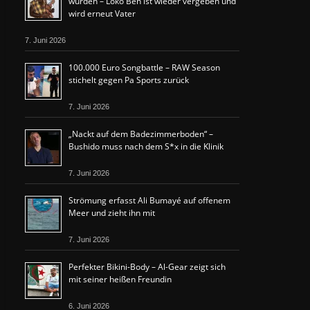
wurden – Loko Ben ist wieder vergeben und
wird erneut Vater
7. Juni 2026
100.000 Euro Songbattle – RAW Season
stichelt gegen Pa Sports zurück
7. Juni 2026
„Nackt auf dem Badezimmerboden“ –
Bushido muss nach dem S*x in die Klinik
7. Juni 2026
Strömung erfasst Ali Bumayé auf offenem
Meer und zieht ihn mit
7. Juni 2026
Perfekter Bikini-Body – Al-Gear zeigt sich
mit seiner heißen Freundin
6. Juni 2026