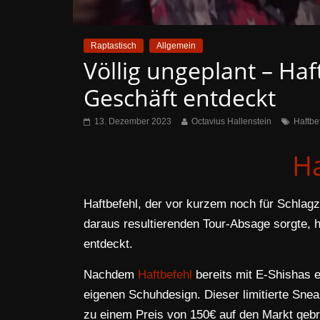
Raptastisch
Allgemein
Völlig ungeplant – Haf
Geschäft entdeckt
13. Dezember 2023
Octavius Hallenstein
Haftbe
Ha
Haftbefehl, der vor kurzem noch für Schlagz
daraus resultierenden Tour-Absage sorgte, h
entdeckt.
Nachdem
Haftbefehl
bereits mit E-Shishas e
eigenen Schuhdesign. Dieser limitierte Sne
zu einem Preis von 150€ auf den Markt geb