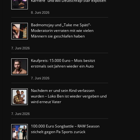
Karriere“ und will Deutschrap-Star exposen
8. Juni 2026
Badmomzjay und „Take me Späti“-
Moderatorin verraten mit wie vielen
Männern sie geschlafen haben
7. Juni 2026
Kaufpreis: 15.000 Euro – Mois besitzt
erstmals seit Jahren wieder ein Auto
7. Juni 2026
Nachdem er und sein Kind verlassen
wurden – Loko Ben ist wieder vergeben und
wird erneut Vater
7. Juni 2026
100.000 Euro Songbattle – RAW Season
stichelt gegen Pa Sports zurück