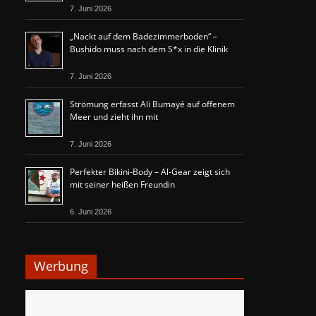
7. Juni 2026
„Nackt auf dem Badezimmerboden“ –
Bushido muss nach dem S*x in die Klinik
7. Juni 2026
Strömung erfasst Ali Bumayé auf offenem
Meer und zieht ihn mit
7. Juni 2026
Perfekter Bikini-Body – Al-Gear zeigt sich
mit seiner heißen Freundin
6. Juni 2026
Werbung