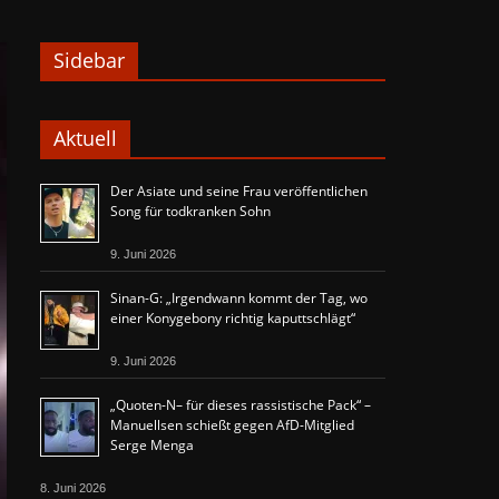
Sidebar
Aktuell
Der Asiate und seine Frau veröffentlichen
Song für todkranken Sohn
9. Juni 2026
Sinan-G: „Irgendwann kommt der Tag, wo
einer Konygebony richtig kaputtschlägt“
9. Juni 2026
„Quoten-N– für dieses rassistische Pack“ –
Manuellsen schießt gegen AfD-Mitglied
Serge Menga
8. Juni 2026