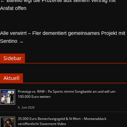
←
Barello legt die Prozente aus seinem Vertrag mit
Arafat offen
Alle verwirrt – Fler dementiert gemeinsames Projekt mit
Sentino
→
Sidebar
Aktuell
Prototyp vs. RAW – Pa Sports nimmt Songbattle an und will um
100.000 Euro wetten
5. Juni 2026
35.000 Euro Bestechungsgeld & N-Wort – Montanablack
veröffentlicht Statement-Video